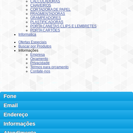
CALCULADORAS
CHAVEIROS
CORTADORA DE PAPEL
FRAGMENTADORAS
GRAMPEADORES
PLASTIFICADORAS
PORTA CANETAS CLIPS E LEMBRETES
PORTA CARTÕES
Informatica
Ofertas Especiais
Buscar por Produtos
Informações
Empresa
Orçamento
Privacidade
Termos para orçamento
Contate-nos
Fone
Email
Endereço
Informações