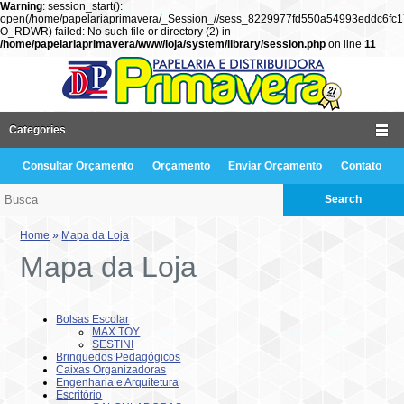
Warning
: session_start():
open(/home/papelariaprimavera/_Session_//sess_8229977fd550a54993eddc6fc17
O_RDWR) failed: No such file or directory (2) in
/home/papelariaprimavera/www/loja/system/library/session.php
on line
11
Categories
Consultar Orçamento
Orçamento
Enviar Orçamento
Contato
Search
Home
»
Mapa da Loja
Mapa da Loja
Bolsas Escolar
MAX TOY
SESTINI
Brinquedos Pedagógicos
Caixas Organizadoras
Engenharia e Arquitetura
Escritório