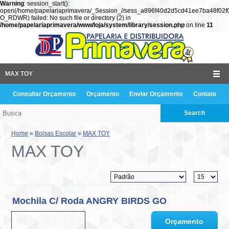
Warning
: session_start():
open(/home/papelariaprimavera/_Session_//sess_a896f40d2d5cd41ee7ba48f02f
O_RDWR) failed: No such file or directory (2) in
/home/papelariaprimavera/www/loja/system/library/session.php
on line
11
MAX TOY
Consultar Orçamento
Orçamento
Enviar Orçamento
Contato
Search
Home
»
Bolsas Escolar
»
MAX TOY
MAX TOY
Mochila C/ Roda ANGRY BIRDS GO