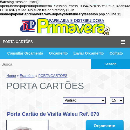
Warning
: session_start():
open(/home/papelariaprimavera/_Session_//sess_9354757a7c7fc9059e045de44
O_RDWR) failed: No such file or directory (2) in
/home/papelariaprimavera/www/loja/system/library/session.php
on line
11
PORTA CARTÕES
Consultar Orçamento
Orçamento
Enviar Orçamento
Contato
Search
Home
»
Escritório
»
PORTA CARTÕES
PORTA CARTÕES
Porta Cartão de Visita Waleu Ref. 670