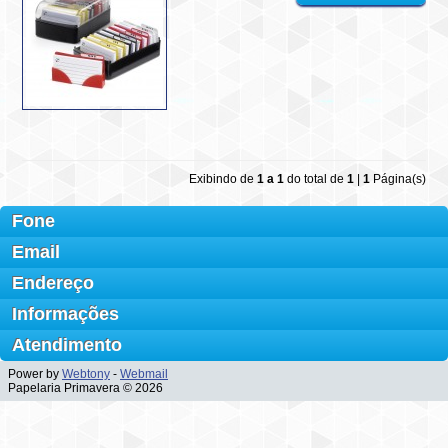
Exibindo de
1 a 1
do total de
1
|
1
Página(s)
Fone
Email
Endereço
Informações
Atendimento
Power by
Webtony
-
Webmail
Papelaria Primavera © 2026